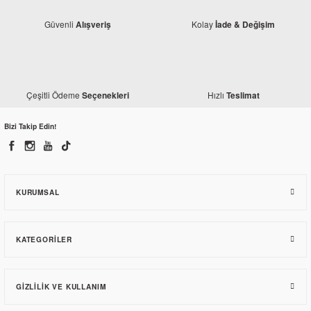
Güvenli
Kolay
Alışveriş
İade & Değişim
Mondial
Çeşitli Ödeme
Hızlı
Seçenekleri
Teslimat
Mondial Revival 50 Ön Sol Sinyal
Bizi Takip Edin!
180,78 TL
KURUMSAL
KATEGORILER
GIZLILIK VE KULLANIM