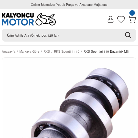
Online Motosiklet Yedek Parça ve Aksesuar Mağazası
Anasayfa
Markaya Göre
RKS
RKS Spontini 110
RKS Spontini 110 Egzantrik Mili