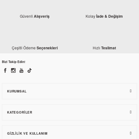
Güvenli
Kolay
Alışveriş
İade & Değişim
Çeşitli Ödeme
Hızlı
Seçenekleri
Teslimat
Bizi Takip Edin!
Monero
RKS Spontini 110 Ön Amortisör Keçesi ve Toz Kapağı
KURUMSAL
141,07 TL
KATEGORILER
GIZLILIK VE KULLANIM