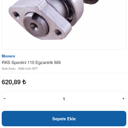
Monero
RKS Spontini 110 Egzantrik Mili
Stok Kodu : KM51025-SPT
620,89
₺
Sepete Ekle