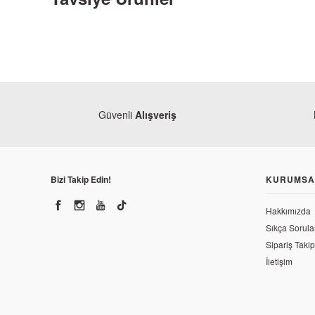
Güvenli
Alışveriş
Bizi Takip Edin!
KURUMSA
Hakkımızda
Monero
Sıkça Sorula
RKS Spontini 110 Marş Pinyon Dişlisi
Sipariş Takip
Monero
İletişim
RKS Spon
191,50 TL
92,40 T