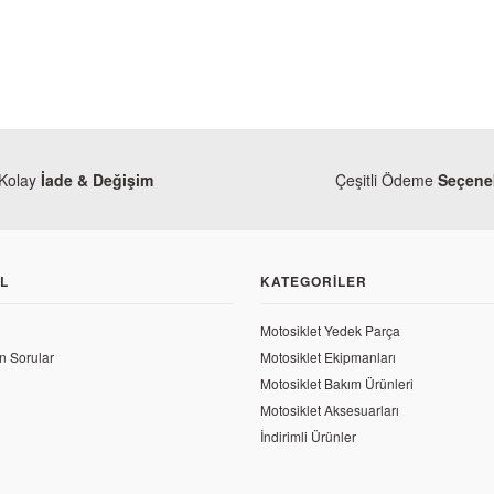
Kolay
İade & Değişim
Çeşitli Ödeme
Seçenek
L
KATEGORILER
Motosiklet Yedek Parça
n Sorular
Motosiklet Ekipmanları
Motosiklet Bakım Ürünleri
Motosiklet Aksesuarları
tini 110 Marş Pinyon Dişli Kapağı
İndirimli Ürünler
Monero
L
RKS Spontini 110 Ön Amor