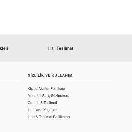
leri
Hızlı
Teslimat
GIZLILIK VE KULLANIM
Kişisel Veriler Politikası
Mesafeli Satış Sözleşmesi
Ödeme & Teslimat
İptal İade Koşullari
İade & Teslimat Politikaları
tisör Keçesi ve Toz Kapağı