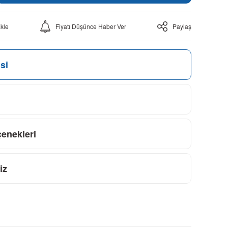
Fiyatı Düşünce Haber Ver
Paylaş
si
çenekleri
iz