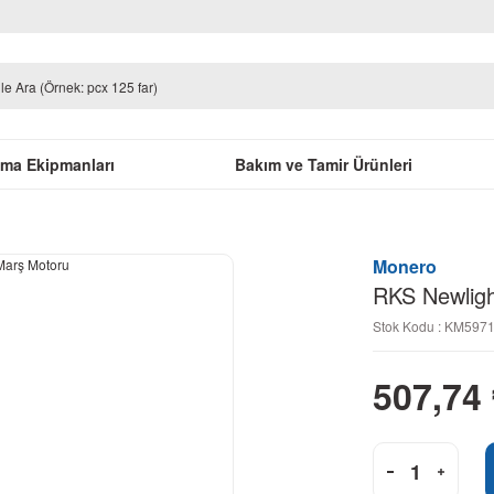
uma Ekipmanları
Bakım ve Tamir Ürünleri
Monero
RKS Newligh
Stok Kodu : KM597
507,74