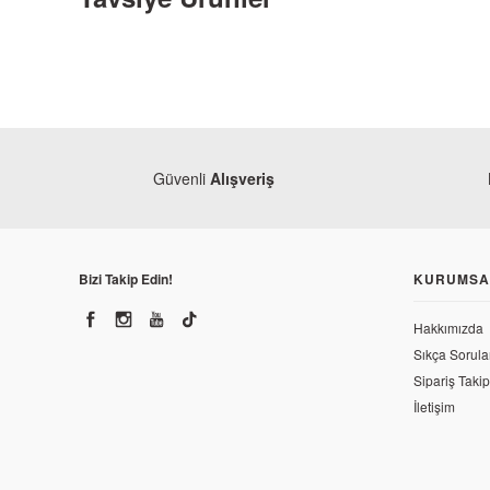
Güvenli
Alışveriş
Bizi Takip Edin!
KURUMSA
Hakkımızda
Sıkça Sorula
Monero
Monero
Sipariş Takip
RKS Newlight 125 Ön Varyatör Komple
RKS Ne
İletişim
427,65 TL
1.021