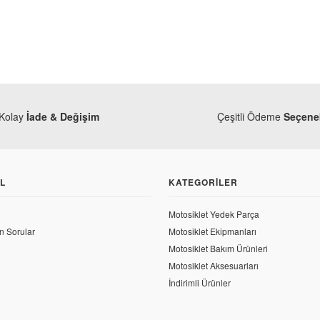
Kolay
İade & Değişim
Çeşitli Ödeme
Seçenek
L
KATEGORILER
NGK
RKS Newlight 125 NGK Buj
Motosiklet Yedek Parça
n Sorular
Motosiklet Ekipmanları
187,63 TL
Motosiklet Bakım Ürünleri
wlight 125 Arka Varyatör Komple
Motosiklet Aksesuarları
İndirimli Ürünler
,20 TL