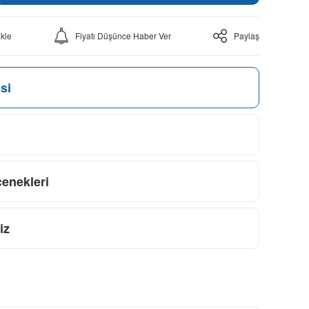
Fiyatı Düşünce Haber Ver
Paylaş
si
çenekleri
iz