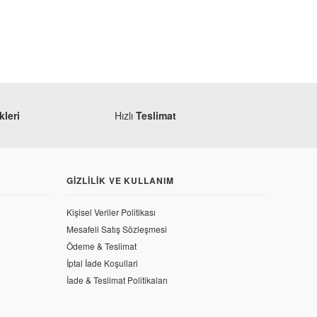
leri
Hızlı
Teslimat
GIZLILIK VE KULLANIM
i
Kişisel Veriler Politikası
Mesafeli Satış Sözleşmesi
Ödeme & Teslimat
Monero
İptal İade Koşullari
RKS Newlight 125 Üst Egzantrik Mili Komple
İade & Teslimat Politikaları
258,30 TL