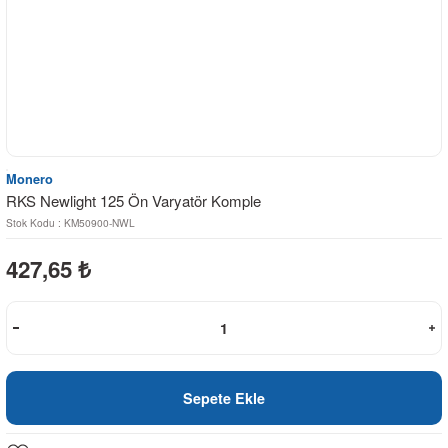
Monero
RKS Newlight 125 Ön Varyatör Komple
Stok Kodu : KM50900-NWL
427,65
₺
Sepete Ekle