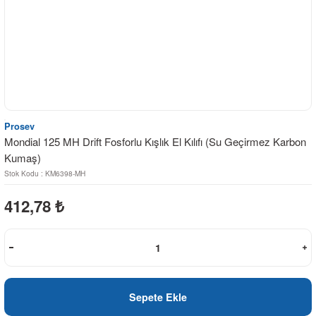
Prosev
Mondial 125 MH Drift Fosforlu Kışlık El Kılıfı (Su Geçirmez Karbon
Kumaş)
Stok Kodu : KM6398-MH
412,78
₺
Sepete Ekle