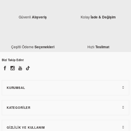
Güvenli
Kolay
Alışveriş
İade & Değişim
Çeşitli Ödeme
Hızlı
Seçenekleri
Teslimat
Bizi Takip Edin!
Monero
Mondial 125 MH Drift Sele Alt Karenaj Takımı Siyah
KURUMSAL
585,90 TL
KATEGORILER
GIZLILIK VE KULLANIM