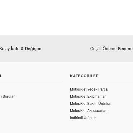
Kolay
İade & Değişim
Çeşitli Ödeme
Seçenek
L
KATEGORILER
ro
Motosiklet Yedek Parça
ial 125 MH Drift Yan Sehpa
n Sorular
Motosiklet Ekipmanları
Motosiklet Bakım Ürünleri
Monero
,30 TL
Motosiklet Aksesuarları
Mondial 125 MH Drift Ön Amorti
İndirimli Ürünler
54,38 TL