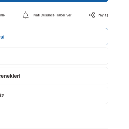
Fiyatı Düşünce Haber Ver
Paylaş
si
çenekleri
iz