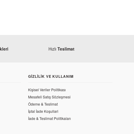
leri
Hızlı
Teslimat
GIZLILIK VE KULLANIM
Monero
Mondial 125 MH Drift Volant
Kişisel Veriler Politikası
Mesafeli Satış Sözleşmesi
354,00 TL
Ödeme & Teslimat
İptal İade Koşullari
sör Keçesi
İade & Teslimat Politikaları