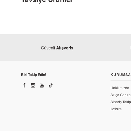
Güvenli
Alışveriş
Bizi Takip Edin!
KURUMSA
Mone
Hakkımızda
Mond
Sıkça Sorula
Monero
Sipariş Takip
Mondial 125 MH Drift Karbüratör Komple
216
İletişim
426,00 TL