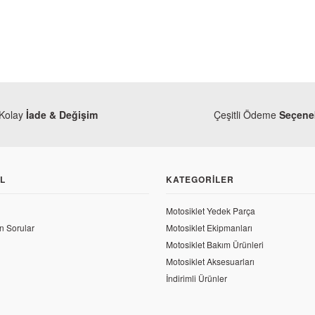
Kolay
İade & Değişim
Çeşitli Ödeme
Seçenek
L
KATEGORILER
Monero
Mondial 125 MH Drift Beyin
Motosiklet Yedek Parça
n Sorular
Motosiklet Ekipmanları
106,97 TL
Motosiklet Bakım Ürünleri
Monero
Motosiklet Aksesuarları
Mondial 125 MH Drift Kilometre
İndirimli Ürünler
9,41 TL