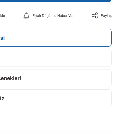
Fiyatı Düşünce Haber Ver
Paylaş
si
çenekleri
iz