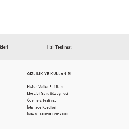
leri
Hızlı
Teslimat
GIZLILIK VE KULLANIM
Monero
Mondial 125 MH Drift Korna
Kişisel Veriler Politikası
Mesafeli Satış Sözleşmesi
99,22 TL
Ödeme & Teslimat
İptal İade Koşullari
 Teli Tutucu
İade & Teslimat Politikaları