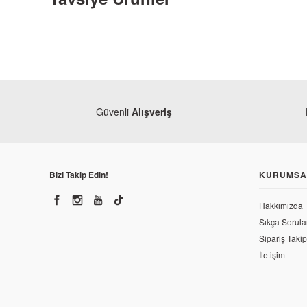
Güvenli
Alışveriş
Bizi Takip Edin!
KURUMSA
Hakkımızda
Sıkça Sorula
Sipariş Takip
İletişim
Mondial
Mondial 125 MH Drift NGK İridyum Buji CR9EIX