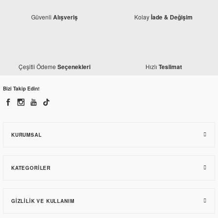
Güvenli
Kolay
Alışveriş
İade & Değişim
Çeşitli Ödeme
Hızlı
Seçenekleri
Teslimat
Monero
Mondial 125 MH Drift Koruma Demiri
Bizi Takip Edin!
606,30 TL
KURUMSAL
KATEGORILER
GIZLILIK VE KULLANIM