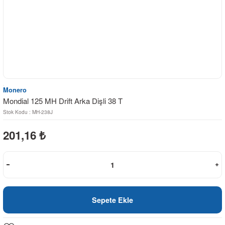
Monero
Mondial 125 MH Drift Arka Dişli 38 T
Stok Kodu : MH-238J
201,16
₺
Sepete Ekle