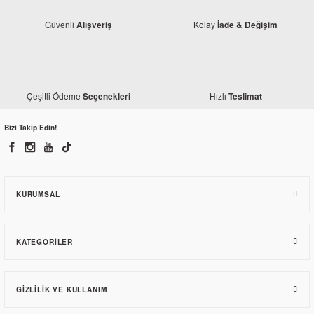
Güvenli
Kolay
Alışveriş
İade & Değişim
Çeşitli Ödeme
Hızlı
Seçenekleri
Teslimat
Monero
Mondial 125 Drift L Siyah Ön Çamurluk
Bizi Takip Edin!
618,08 TL
KURUMSAL
KATEGORILER
GIZLILIK VE KULLANIM