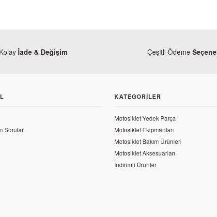
Kolay
İade & Değişim
Çeşitli Ödeme
Seçenek
L
KATEGORILER
Motosiklet Yedek Parça
n Sorular
Motosiklet Ekipmanları
Motosiklet Bakım Ürünleri
Motosiklet Aksesuarları
İndirimli Ürünler