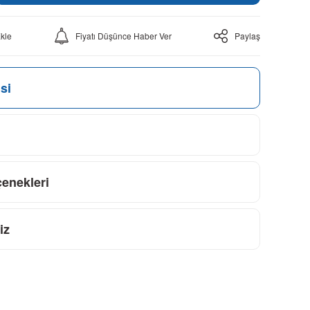
Fiyatı Düşünce Haber Ver
Paylaş
si
çenekleri
iz