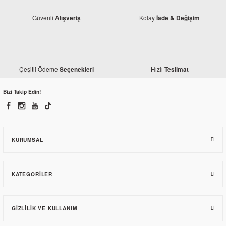
Güvenli
Kolay
Alışveriş
İade & Değişim
Honda
Honda Titan Piyano Pulu Orjinal
Çeşitli Ödeme
Hızlı
Seçenekleri
Teslimat
Bizi Takip Edin!
36,70 TL
KURUMSAL
KATEGORILER
GIZLILIK VE KULLANIM