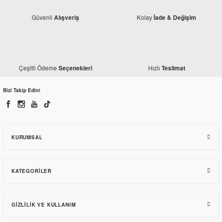
Güvenli
Kolay
Alışveriş
İade & Değişim
TKR
TKR
Honda Titan Orjinal Furş Takımı
Honda Titan Alt Mesnet (Orjinal)
Çeşitli Ödeme
Hızlı
Seçenekleri
Teslimat
242,70 TL
Bizi Takip Edin!
987,90 TL
KURUMSAL
KATEGORILER
GIZLILIK VE KULLANIM