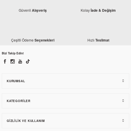
Güvenli
Kolay
Alışveriş
İade & Değişim
Çeşitli Ödeme
Hızlı
Seçenekleri
Teslimat
Monero
Honda Spacy Alpha Kilometre Rediktörü
Bizi Takip Edin!
109,20 TL
KURUMSAL
KATEGORILER
GIZLILIK VE KULLANIM