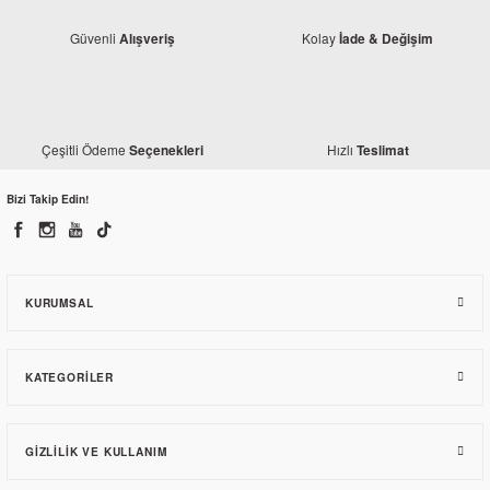
Güvenli
Kolay
Alışveriş
İade & Değişim
Çeşitli Ödeme
Hızlı
Seçenekleri
Teslimat
Bizi Takip Edin!
Honda
Honda Spacy 110 Enjektör Giriş Plastiği (Eski Model)
KURUMSAL
230,70 TL
KATEGORILER
GIZLILIK VE KULLANIM