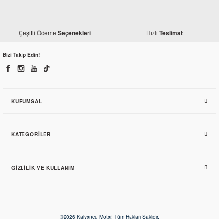
Monero
Honda Spacy 110 Ön Fren Diski
Çeşitli Ödeme
Hızlı
Seçenekleri
Teslimat
Gogo
Honda Spacy Sinyal Muhafaza Etiketi
Bizi Takip Edin!
243,39 TL
66,20 TL
KURUMSAL
KATEGORILER
GIZLILIK VE KULLANIM
Monero
Honda Spacy 110 Ön Fren Balatası
©2026 Kalyoncu Motor. Tüm Hakları Saklıdır.