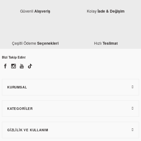
Güvenli
Kolay
Alışveriş
İade & Değişim
Çeşitli Ödeme
Hızlı
Seçenekleri
Teslimat
Monero
Honda Spacy Alpha Ön Siperlik Beyaz
Bizi Takip Edin!
1.278,46 TL
KURUMSAL
KATEGORILER
GIZLILIK VE KULLANIM