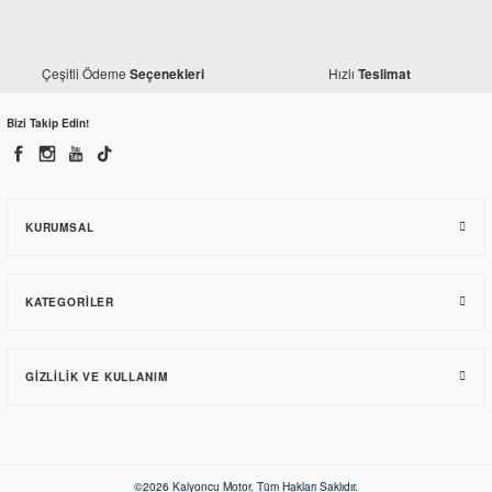
Çeşitli Ödeme
Hızlı
Seçenekleri
Teslimat
Bizi Takip Edin!
Honda
Honda PCX 125 Orjinal Ön Çamurluk Bordo (2015-2017)
KURUMSAL
1.705,59 TL
KATEGORILER
GIZLILIK VE KULLANIM
©2026 Kalyoncu Motor. Tüm Hakları Saklıdır.