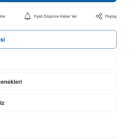
Fiyatı Düşünce Haber Ver
Paylaş
si
çenekleri
iz