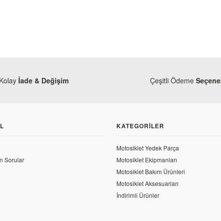
Kolay
İade & Değişim
Çeşitli Ödeme
Seçenek
L
KATEGORILER
Motosiklet Yedek Parça
n Sorular
Motosiklet Ekipmanları
Motosiklet Bakım Ürünleri
Motosiklet Aksesuarları
İndirimli Ürünler