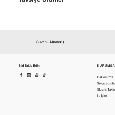
Güvenli
Alışveriş
Bizi Takip Edin!
KURUMSA
Hakkımızda
Sıkça Sorula
Sipariş Takip
İletişim
Honda
Honda PCX 125 Orjinal Arka Fren Levyesi 2018-2020