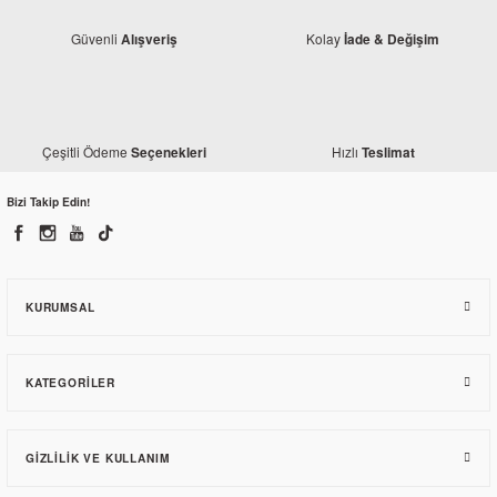
Güvenli
Kolay
Alışveriş
İade & Değişim
Honda
Honda PCX 150 Sağ Ayna
Çeşitli Ödeme
Hızlı
Seçenekleri
Teslimat
Honda
584,50 TL
Honda PCX 150 Sağ Marşbiyel Bordo
Bizi Takip Edin!
1.283,90 TL
KURUMSAL
KATEGORILER
GIZLILIK VE KULLANIM