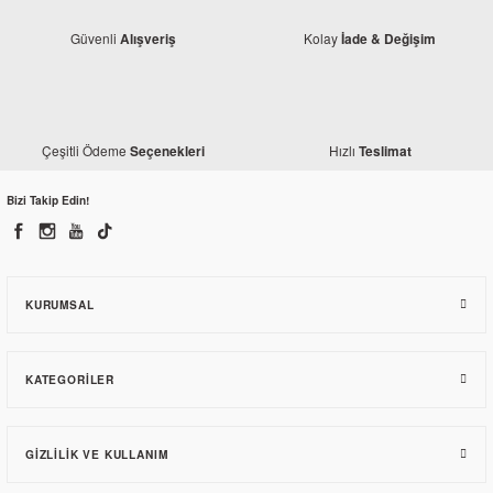
Güvenli
Kolay
Alışveriş
İade & Değişim
Çeşitli Ödeme
Hızlı
Seçenekleri
Teslimat
Bizi Takip Edin!
Honda
Honda PCX 150 Orjinal Ön Amortisör Borusu
2.042,78 TL
KURUMSAL
KATEGORILER
GIZLILIK VE KULLANIM