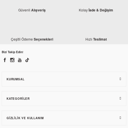
Güvenli
Kolay
Alışveriş
İade & Değişim
Çeşitli Ödeme
Hızlı
Seçenekleri
Teslimat
Bizi Takip Edin!
Honda
Honda PCX 150 Orjinal Kapak Seti Çekme Bordo
KURUMSAL
911,08 TL
KATEGORILER
GIZLILIK VE KULLANIM