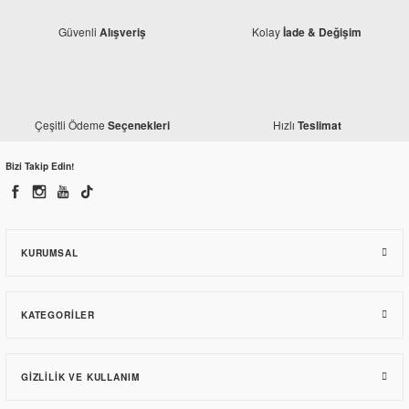
Güvenli
Kolay
Alışveriş
İade & Değişim
Honda
Honda
Honda PCX 150 Orjinal Kayış
Honda PCX 150 Kontak Komple
Çeşitli Ödeme
Hızlı
Seçenekleri
Teslimat
1.538,02 TL
Bizi Takip Edin!
3.186,52 TL
KURUMSAL
KATEGORILER
GIZLILIK VE KULLANIM