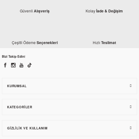
Güvenli
Kolay
Alışveriş
İade & Değişim
Honda
Honda Dio 110 Buji
230,23 TL
Çeşitli Ödeme
Hızlı
Seçenekleri
Teslimat
Bizi Takip Edin!
Honda
Honda Dio 110 Arka Fren Kütüğü - Sol Mesnet
827,23 TL
KURUMSAL
KATEGORILER
GIZLILIK VE KULLANIM