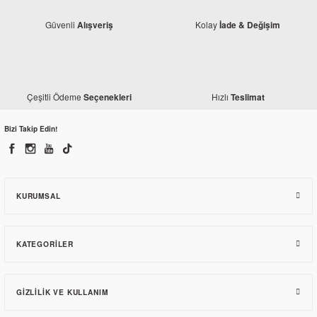
Güvenli
Kolay
Alışveriş
İade & Değişim
Monero
Honda CB 125 F Silindir Takımı
Çeşitli Ödeme
Hızlı
Seçenekleri
Teslimat
Monero
Honda Titan Siyah Yan Kapak Takımı
1.496,70 TL
Bizi Takip Edin!
847,09 TL
KURUMSAL
KATEGORILER
GIZLILIK VE KULLANIM