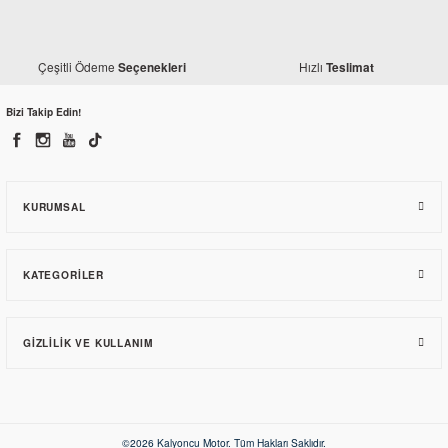
230,23 TL
Çeşitli Ödeme
Hızlı
Seçenekleri
Teslimat
Bizi Takip Edin!
Honda
Honda Dio 110 Arka Fren Kütüğü - Sol Mesnet
827,23 TL
KURUMSAL
KATEGORILER
GIZLILIK VE KULLANIM
Modifiye
Honda Dio 110 Çanta Demiri
©2026 Kalyoncu Motor. Tüm Hakları Saklıdır.