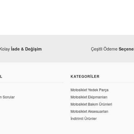
Kolay
İade & Değişim
Çeşitli Ödeme
Seçenek
L
KATEGORILER
Modifiye
Honda Dio 110 Çanta Demiri
Motosiklet Yedek Parça
n Sorular
Motosiklet Ekipmanları
454,01 TL
Motosiklet Bakım Ürünleri
Motosiklet Aksesuarları
İndirimli Ürünler
Kütüğü - Sol Mesnet
M