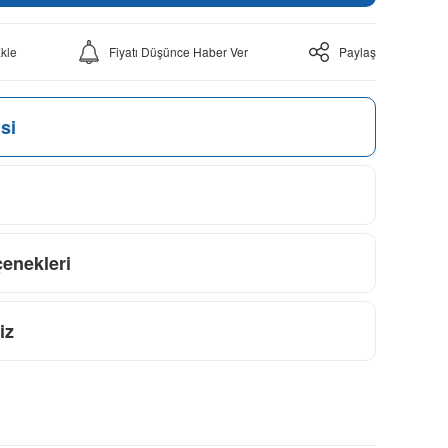
Fiyatı Düşünce Haber Ver
Paylaş
si
çenekleri
iz