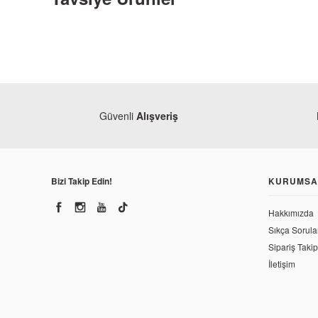
Güvenli
Alışveriş
Honda
Honda Dio 110 Buji
Bizi Takip Edin!
KURUMSA
230,23 TL
Hakkımızda
Sıkça Sorula
Sipariş Takip
İletişim
Honda
Honda Dio 110 Arka Fren 