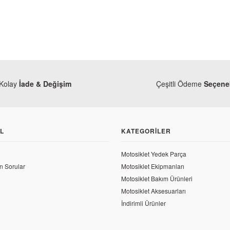
Kolay
İade & Değişim
Çeşitli Ödeme
Seçenek
L
KATEGORILER
Modifiye
Honda Dio 110 Çanta Demiri
Motosiklet Yedek Parça
n Sorular
Motosiklet Ekipmanları
454,01 TL
Motosiklet Bakım Ürünleri
Motosiklet Aksesuarları
İndirimli Ürünler
Kütüğü - Sol Mesnet
M