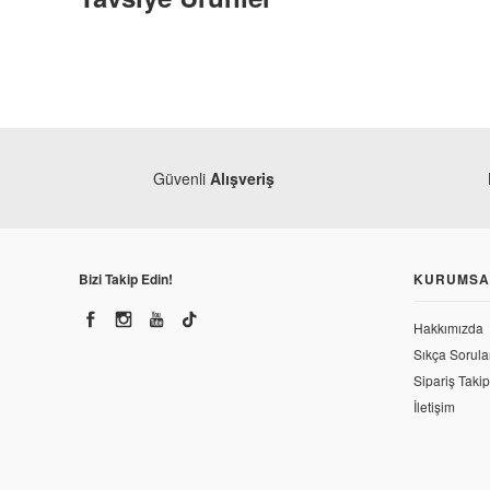
Güvenli
Alışveriş
Honda
Honda Dio 110 Buji
Bizi Takip Edin!
KURUMSA
230,23 TL
Hakkımızda
Sıkça Sorula
Sipariş Takip
İletişim
Honda
Honda Dio 110 Arka Fren 