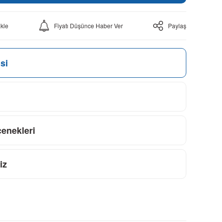
Fiyatı Düşünce Haber Ver
Paylaş
si
çenekleri
iz