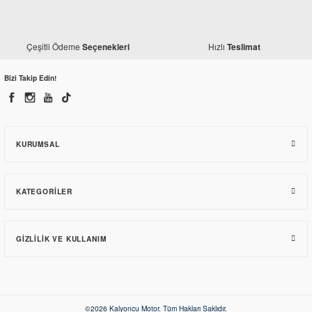
Çeşitli Ödeme
Hızlı
Seçenekleri
Teslimat
Honda
Bizi Takip Edin!
Honda Dio 110 Motor Soğutucu Kapak Alt
217,70 TL
KURUMSAL
KATEGORILER
GIZLILIK VE KULLANIM
©2026 Kalyoncu Motor. Tüm Hakları Saklıdır.