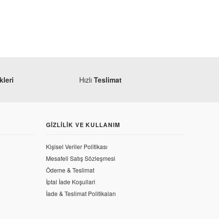
leri
Hızlı
Teslimat
TÜKENDİ
GIZLILIK VE KULLANIM
Kişisel Veriler Politikası
Mesafeli Satış Sözleşmesi
Ödeme & Teslimat
İptal İade Koşullari
İade & Teslimat Politikaları
ally Orjinal Gidon (Eski Model)