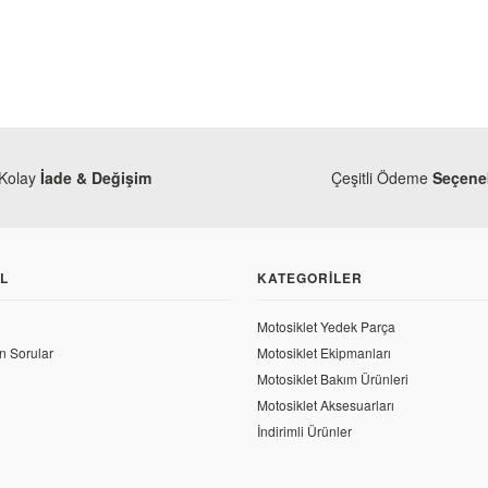
Kolay
İade & Değişim
Çeşitli Ödeme
Seçenek
L
KATEGORILER
Motosiklet Yedek Parça
n Sorular
Motosiklet Ekipmanları
Motosiklet Bakım Ürünleri
Motosiklet Aksesuarları
Honda
a
İndirimli Ürünler
Honda CRF 250 R
a CRF 250 L Rally Yağ Filtre Kapak Contası