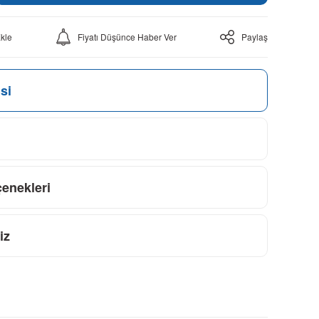
Fiyatı Düşünce Haber Ver
Paylaş
si
çenekleri
iz