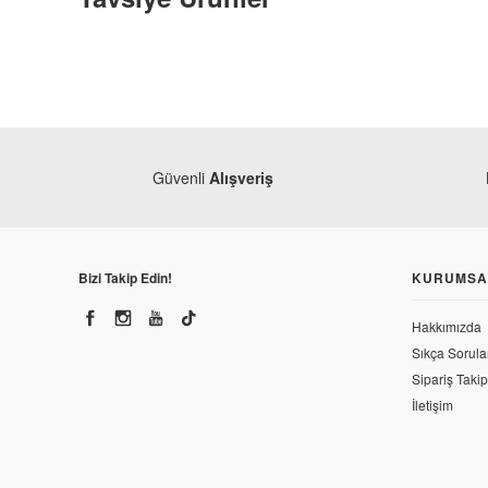
Güvenli
Alışveriş
Bizi Takip Edin!
KURUMSA
Hakkımızda
Sıkça Sorula
Honda
Sipariş Takip
Honda CRF 250 Rally Orjinal Yağ Filtresi
İletişim
Hond
Hond
324,45 TL