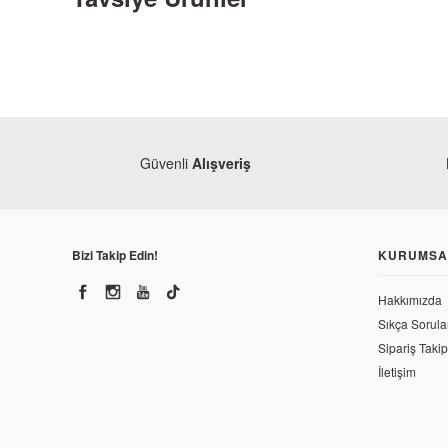
Güvenli
Alışveriş
Bizi Takip Edin!
KURUMSA
Hakkımızda
Sıkça Sorula
Honda
Sipariş Takip
Honda CBR 250 R Ön Çamurluk Repsol
İletişim
Hond
Honda
1.816,76 TL