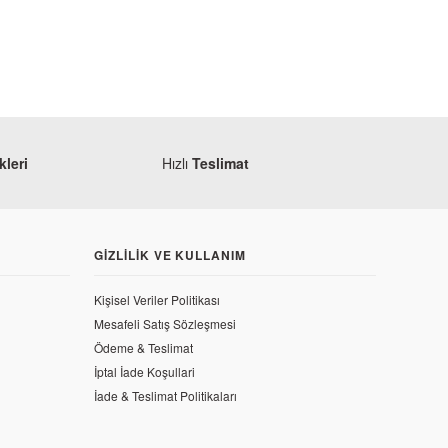
leri
Hızlı
Teslimat
GIZLILIK VE KULLANIM
Kişisel Veriler Politikası
Mesafeli Satış Sözleşmesi
Ödeme & Teslimat
İptal İade Koşullari
le Alt Sağ Siyah Grenaj
İade & Teslimat Politikaları