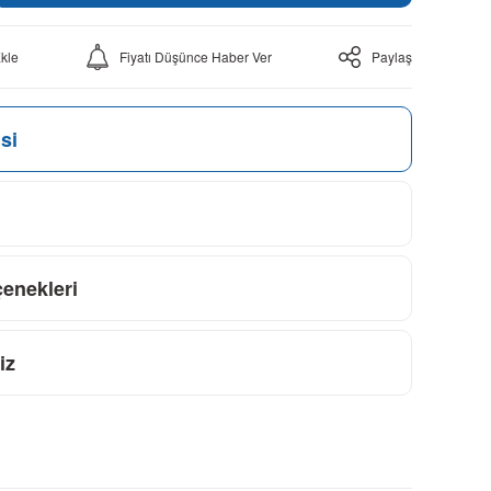
Fiyatı Düşünce Haber Ver
Paylaş
si
çenekleri
iz