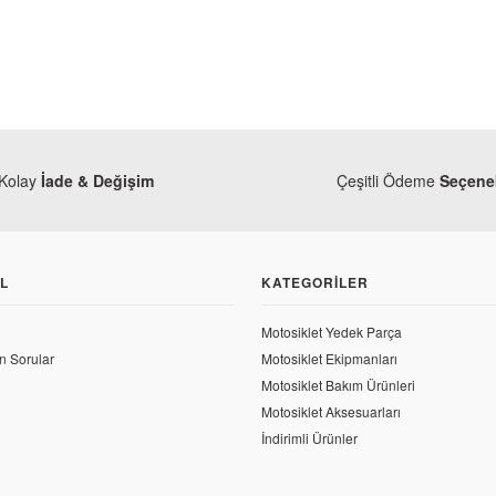
Kolay
İade & Değişim
Çeşitli Ödeme
Seçenek
L
KATEGORILER
Motosiklet Yedek Parça
n Sorular
Motosiklet Ekipmanları
Motosiklet Bakım Ürünleri
Honda
Motosiklet Aksesuarları
a
Honda CBR 250 R Se
 CBR 250 R Sele Alt Sağ Kırmızı Grenaj
İndirimli Ürünler
1.105,22 TL