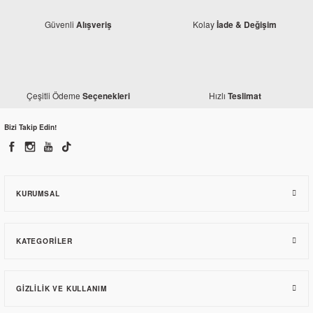
Güvenli
Kolay
Alışveriş
İade & Değişim
Çeşitli Ödeme
Hızlı
Seçenekleri
Teslimat
Honda
Bizi Takip Edin!
Honda CBR 125 R Debriyaj Kapak Contası
235,63 TL
KURUMSAL
KATEGORILER
GIZLILIK VE KULLANIM