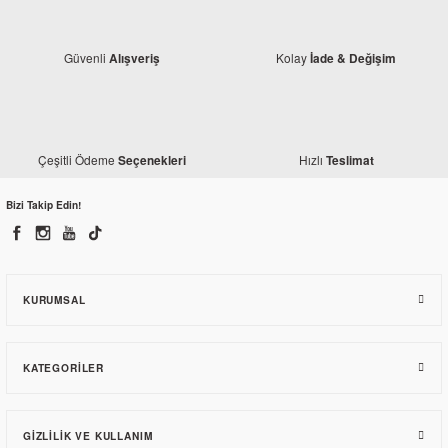
Güvenli
Kolay
Alışveriş
İade & Değişim
Çeşitli Ödeme
Hızlı
Seçenekleri
Teslimat
Bizi Takip Edin!
Honda
Honda CBR 250 R Ön Dişli Kapağı 11360-KYJ-900
KURUMSAL
832,63 TL
KATEGORILER
GIZLILIK VE KULLANIM