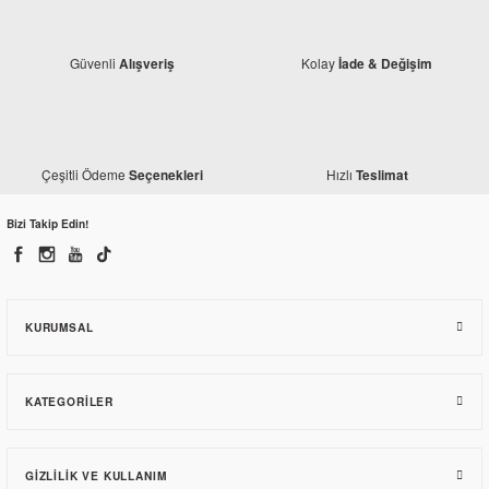
Güvenli
Kolay
Alışveriş
İade & Değişim
Çeşitli Ödeme
Hızlı
Seçenekleri
Teslimat
Bizi Takip Edin!
Honda
Honda CBR 250 R Ön Dişli Kapağı 11360-KYJ-900
KURUMSAL
832,63 TL
KATEGORILER
GIZLILIK VE KULLANIM