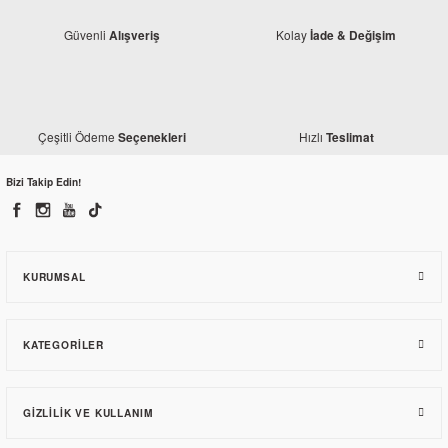
Güvenli
Kolay
Alışveriş
İade & Değişim
Çeşitli Ödeme
Hızlı
Seçenekleri
Teslimat
Honda
Bizi Takip Edin!
Honda CBR 250 R Kafa Grenajı Siyah-Sarı
3.059,87 TL
KURUMSAL
KATEGORILER
GIZLILIK VE KULLANIM