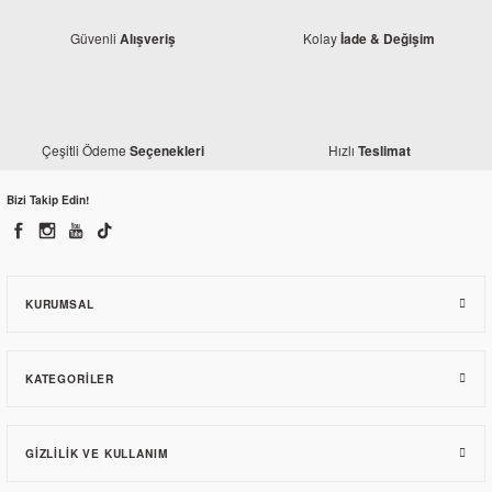
Güvenli
Kolay
Alışveriş
İade & Değişim
Çeşitli Ödeme
Hızlı
Seçenekleri
Teslimat
Monero
Honda CBF 150 Karbüratör Eski Model
Bizi Takip Edin!
1.953,34 TL
KURUMSAL
KATEGORILER
GIZLILIK VE KULLANIM