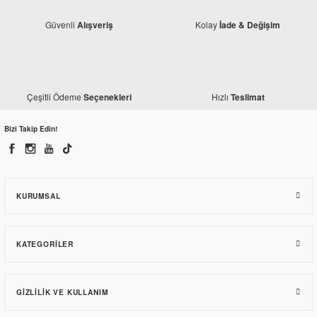
Güvenli
Kolay
Alışveriş
İade & Değişim
Monero
Honda CBF 150 Zincir Kilidi
Çeşitli Ödeme
Hızlı
Seçenekleri
Teslimat
8,22 TL
Bizi Takip Edin!
KURUMSAL
KATEGORILER
GIZLILIK VE KULLANIM