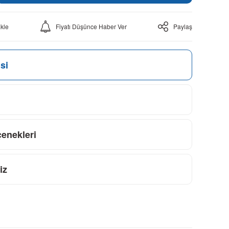
Fiyatı Düşünce Haber Ver
Paylaş
si
çenekleri
iz