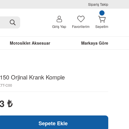
Sipariş Takip
Giriş Yap
Favorilerim
Sepetim
Motosiklet Aksesuar
Markaya Göre
50 Orjinal Krank Komple
KTT-C00
63
₺
Sepete Ekle