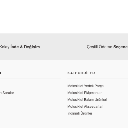
Kolay
İade & Değişim
Çeşitli Ödeme
Seçenek
TÜKENDİ
L
KATEGORILER
Motosiklet Yedek Parça
ero
Honda
n Sorular
Motosiklet Ekipmanları
da CBF 150 Sol Kapak Contası
Honda CBF 150 Orjinal Egz
Motosiklet Bakım Ürünleri
Motosiklet Aksesuarları
,78 TL
İndirimli Ürünler
475,01 TL