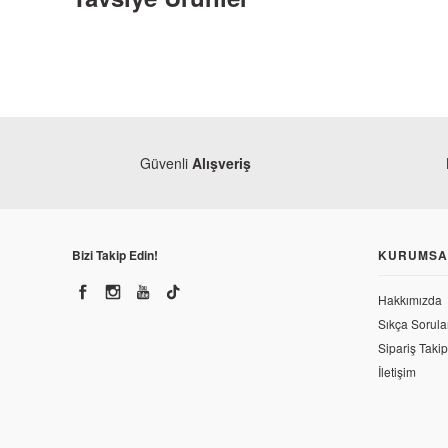
Güvenli
Alışveriş
Bizi Takip Edin!
KURUMSA
Hakkımızda
Mon
Sıkça Sorula
Hon
Sipariş Takip
Honda
Honda CBF 150 Orjinal Arka Fren Müşürü
İletişim
25
302,70 TL