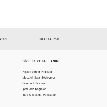
leri
Hızlı
Teslimat
GIZLILIK VE KULLANIM
Kişisel Veriler Politikası
Mesafeli Satış Sözleşmesi
oz Subap
Ödeme & Teslimat
İptal İade Koşullari
İade & Teslimat Politikaları