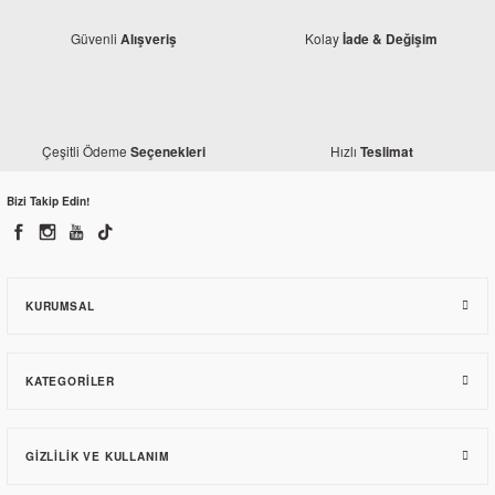
Güvenli
Kolay
Alışveriş
İade & Değişim
Monero
Monero
Çeşitli Ödeme
Hızlı
Seçenekleri
Teslimat
Honda CBF 150 Akü (2007-2009)
Honda CBF 150 Akü (2010-2017)
Bizi Takip Edin!
690,00 TL
774,00 TL
KURUMSAL
KATEGORILER
Monero
GIZLILIK VE KULLANIM
Honda CBF 150 Vites Mili
Honda