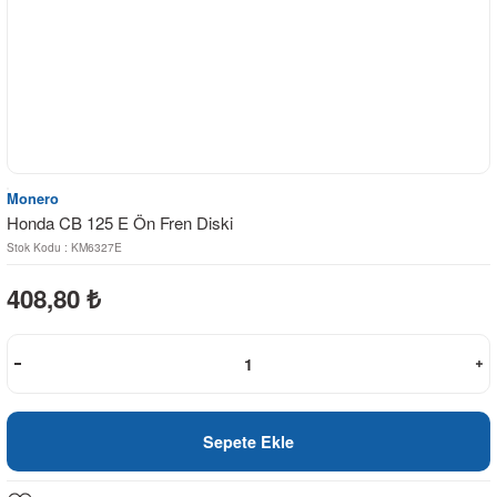
Monero
Honda CB 125 E Ön Fren Diski
Stok Kodu : KM6327E
408,80
₺
Sepete Ekle