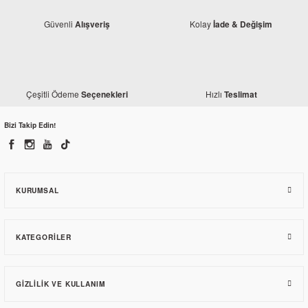
Güvenli
Kolay
Alışveriş
İade & Değişim
Çeşitli Ödeme
Hızlı
Seçenekleri
Teslimat
Honda
Bizi Takip Edin!
Honda CB 125 E Ön Fren Orjinal Alt Merkez
1.097,48 TL
KURUMSAL
KATEGORILER
GIZLILIK VE KULLANIM