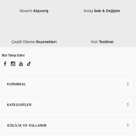
Güvenli
Kolay
Alışveriş
İade & Değişim
Honda
Honda
Honda Activa S Korna Düğmesi
Çeşitli Ödeme
Hızlı
Seçenekleri
Teslimat
Honda Activa S Selektör Düğmesi
Bizi Takip Edin!
19,15 TL
14,63 TL
KURUMSAL
KATEGORILER
GIZLILIK VE KULLANIM
Honda
Honda Activa S Ön Fren Diski