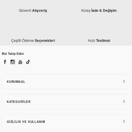
Güvenli
Kolay
Alışveriş
İade & Değişim
Çeşitli Ödeme
Hızlı
Seçenekleri
Teslimat
Bizi Takip Edin!
Honda
Honda Ace 125 Kilometre Panzolotu (Orjinal)
558,30 TL
KURUMSAL
KATEGORILER
GIZLILIK VE KULLANIM