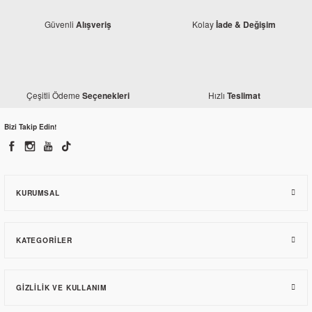
Güvenli
Kolay
Alışveriş
İade & Değişim
Monero
Honda Ace 125 Marş Motoru
Çeşitli Ödeme
Hızlı
Seçenekleri
Teslimat
Honda
Honda ACE 125 Ön Amortisör Keçesi
1.445,71 TL
Bizi Takip Edin!
141,07 TL
KURUMSAL
KATEGORILER
GIZLILIK VE KULLANIM