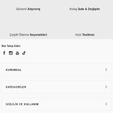
Güvenli
Kolay
Alışveriş
İade & Değişim
Monero
Honda ACE 125 Akü
690,00 TL
Çeşitli Ödeme
Hızlı
Seçenekleri
Teslimat
Bizi Takip Edin!
Honda
Honda Ace 125 Kilometre Panzolotu (Orjinal)
558,30 TL
KURUMSAL
KATEGORILER
GIZLILIK VE KULLANIM