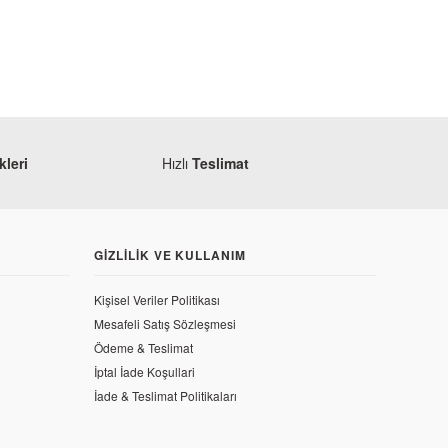
leri
Hızlı
Teslimat
GIZLILIK VE KULLANIM
Kişisel Veriler Politikası
Mesafeli Satış Sözleşmesi
50 Orjinal Yağ Filtresi
Ödeme & Teslimat
İptal İade Koşullari
İade & Teslimat Politikaları