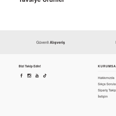
Güvenli
Alışveriş
Bizi Takip Edin!
KURUMSA
Hakkımızda
NGK
CF Moto NK 250 İridyum Buji NGK
Sıkça Sorula
Sipariş Takip
İletişim
762,00 TL