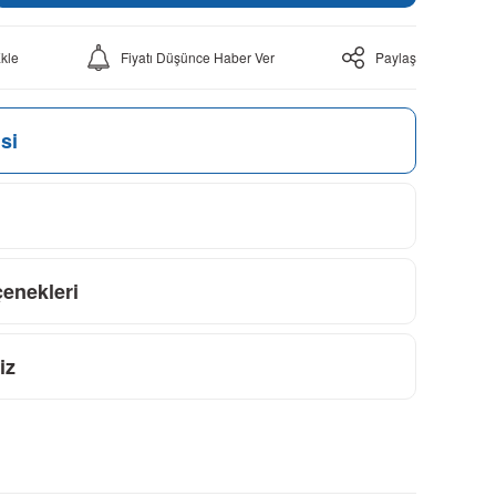
Fiyatı Düşünce Haber Ver
Paylaş
si
çenekleri
iz