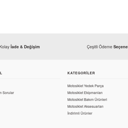
Kolay
İade & Değişim
Çeşitli Ödeme
Seçenek
L
KATEGORILER
Motosiklet Yedek Parça
CF Moto
n Sorular
Motosiklet Ekipmanları
CF Moto NK 2
Motosiklet Bakım Ürünleri
Motosiklet Aksesuarları
197,04 TL
İndirimli Ürünler