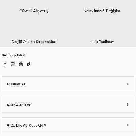
Güvenli
Kolay
Alışveriş
İade & Değişim
NGK
Çeşitli Ödeme
Hızlı
Seçenekleri
Teslimat
CF Moto NK 250 İridyum Buji NGK
Bizi Takip Edin!
762,00 TL
KURUMSAL
KATEGORILER
GIZLILIK VE KULLANIM