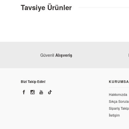
Tavsiye Ürünler
Güvenli
Alışveriş
Bizi Takip Edin!
KURUMSA
Hakkımızda
NGK
CF Moto NK 250 İridyum Buji NGK
Sıkça Sorula
Sipariş Takip
İletişim
762,00 TL