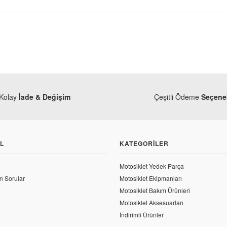
Kolay
İade & Değişim
Çeşitli Ödeme
Seçenek
L
KATEGORILER
Motosiklet Yedek Parça
CF Moto
n Sorular
Motosiklet Ekipmanları
CF Moto NK 2
Motosiklet Bakım Ürünleri
Motosiklet Aksesuarları
197,04 TL
İndirimli Ürünler