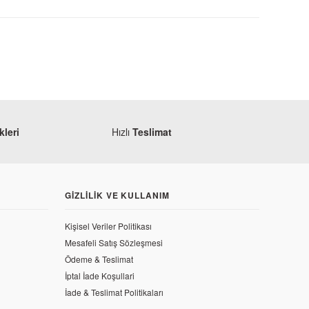
leri
Hızlı
Teslimat
GIZLILIK VE KULLANIM
Kişisel Veriler Politikası
Mesafeli Satış Sözleşmesi
50 Orjinal Yağ Filtresi
Ödeme & Teslimat
İptal İade Koşullari
İade & Teslimat Politikaları