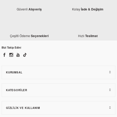
Güvenli
Kolay
Alışveriş
İade & Değişim
Bajaj
Çeşitli Ödeme
Hızlı
Seçenekleri
Teslimat
Bajaj Pulsar 200 RS Sol Buji Başlığı
Bizi Takip Edin!
205,46 TL
KURUMSAL
KATEGORILER
GIZLILIK VE KULLANIM