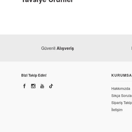
Güvenli
Alışveriş
Bizi Takip Edin!
KURUMSA
Hakkımızda
Bajaj
Bajaj
Sıkça Sorula
Bajaj Pulsar 200 RS Sol Buji Başlığı
Bajaj Puls
Sipariş Takip
İletişim
205,46 TL
143,12 T