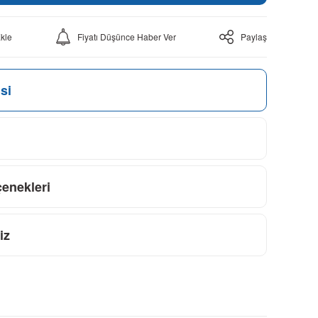
Fiyatı Düşünce Haber Ver
Paylaş
si
çenekleri
iz