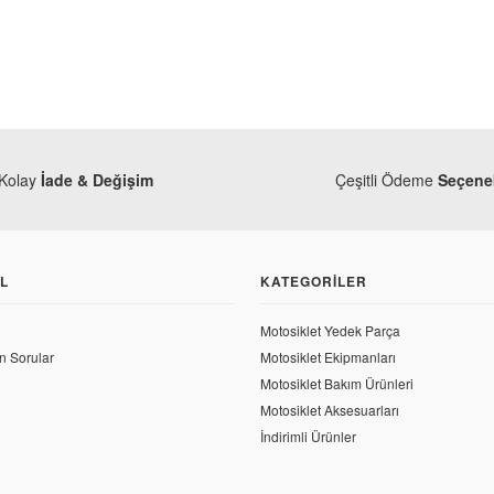
Kolay
İade & Değişim
Çeşitli Ödeme
Seçenek
L
KATEGORILER
Bajaj
Motosiklet Yedek Parça
Bajaj Pulsar 200 RS Debriyaj Teli
n Sorular
Motosiklet Ekipmanları
ar 200 RS Ana Buji Başlığı
Motosiklet Bakım Ürünleri
649,01 TL
Motosiklet Aksesuarları
L
İndirimli Ürünler