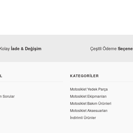
Kolay
İade & Değişim
Çeşitli Ödeme
Seçenek
L
KATEGORILER
Motosiklet Yedek Parça
n Sorular
Motosiklet Ekipmanları
Bajaj
Bajaj
Motosiklet Bakım Ürünleri
Bajaj Pulsar
Bajaj Pulsar 200 NS Debriyaj Levye Yayı
Motosiklet Aksesuarları
İndirimli Ürünler
107,43 TL
57,92 TL