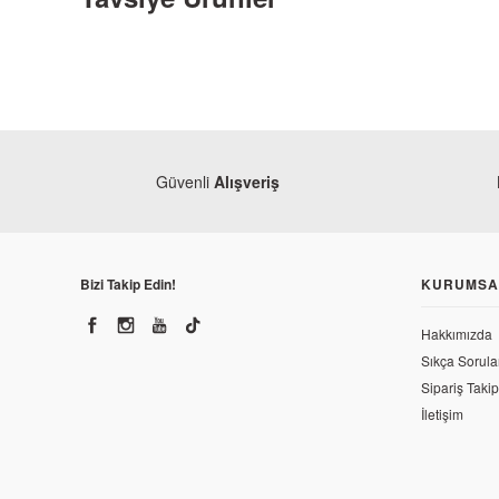
Güvenli
Alışveriş
Bizi Takip Edin!
KURUMSA
Hakkımızda
Sıkça Sorula
Sipariş Takip
İletişim
Bajaj
Bajaj Pulsar 200 NS Ön Fren Alt Merkez Tamir Takımı