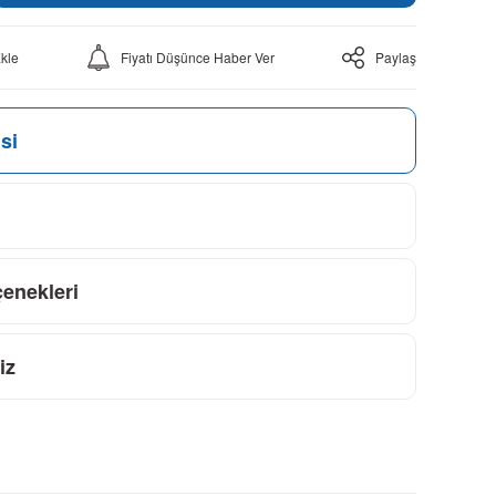
Fiyatı Düşünce Haber Ver
Paylaş
si
çenekleri
iz