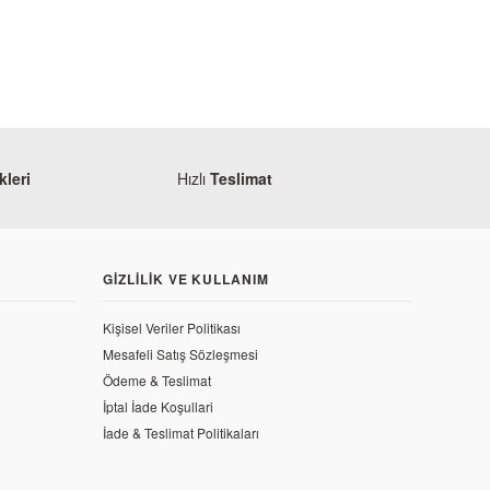
leri
Hızlı
Teslimat
GIZLILIK VE KULLANIM
Kişisel Veriler Politikası
Mesafeli Satış Sözleşmesi
Ödeme & Teslimat
 200 NS Egzantrik Mil Burcu
İptal İade Koşullari
İade & Teslimat Politikaları